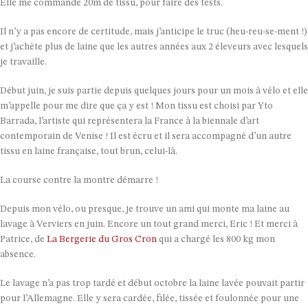
Elle me commande 20m de tissu, pour faire des tests.
Il n’y a pas encore de certitude, mais j’anticipe le truc (heu-reu-se-ment !)
et j’achète plus de laine que les autres années aux 2 éleveurs avec lesquels
je travaille.
Début juin, je suis partie depuis quelques jours pour un mois à vélo et elle
m’appelle pour me dire que ça y est ! Mon tissu est choisi par Yto
Barrada, l’artiste qui représentera la France à la biennale d’art
contemporain de Venise ! Il est écru et il sera accompagné d’un autre
tissu en laine française, tout brun, celui-là.
La course contre la montre démarre !
Depuis mon vélo, ou presque, je trouve un ami qui monte ma laine au
lavage à Verviers en juin. Encore un tout grand merci, Eric ! Et merci à
Patrice, de
La Bergerie du Gros Cron
qui a chargé les 800 kg mon
absence.
Le lavage n’a pas trop tardé et début octobre la laine lavée pouvait partir
pour l’Allemagne. Elle y sera cardée, filée, tissée et foulonnée pour une