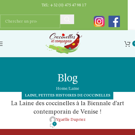
Tél.:
+32 (0) 475 47 98 17
Blog
Home
Laine
,
LAINE
PETITES HISTOIRES DE COCCINELLES
La Laine des coccinelles à la Biennale d’art
contemporain de Venise !
Ygaëlle Dupriez
0