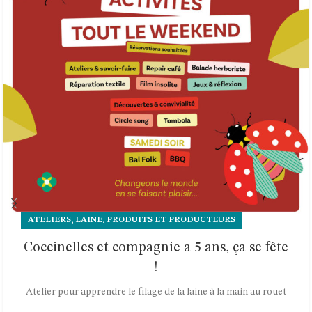
,
,
ATELIERS
LAINE
PRODUITS ET PRODUCTEURS
Coccinelles et compagnie a 5 ans, ça se fête
!
Atelier pour apprendre le filage de la laine à la main au rouet