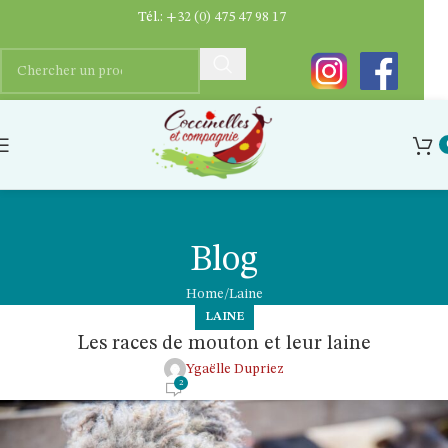
Tél.:
+32 (0) 475 47 98 17
Blog
Home
Laine
LAINE
Les races de mouton et leur laine
Ygaëlle Dupriez
2