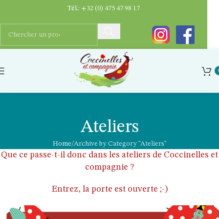
Tél.:
+32 (0) 475 47 98 17
Ateliers
Home
Archive by Category "Ateliers"
Que ce passe-t-il donc dans les ateliers de Coccinelles et
compagnie ?
Entrez, la porte est ouverte ;-)