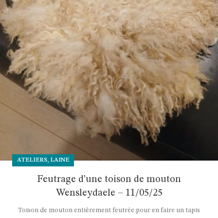
,
ATELIERS
LAINE
Feutrage d’une toison de mouton
Wensleydaele – 11/05/25
Toison de mouton entièrement feutrée pour en faire un tapis