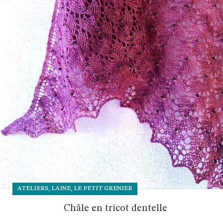
,
,
ATELIERS
LAINE
LE PETIT GRENIER
Châle en tricot dentelle