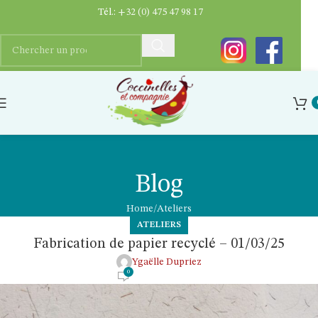
Tél.:
+32 (0) 475 47 98 17
Blog
Home
Ateliers
ATELIERS
Fabrication de papier recyclé – 01/03/25
Ygaëlle Dupriez
0