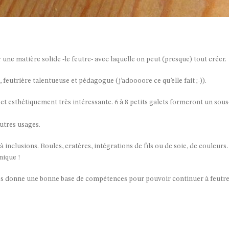
 une matière solide -le feutre- avec laquelle on peut (presque) tout créer.
eutrière talentueuse et pédagogue (j’adoooore ce qu’elle fait ;-)).
t esthétiquement très intéressante. 6 à 8 petits galets formeront un sous
utres usages.
inclusions. Boules, cratères, intégrations de fils ou de soie, de couleur
nique !
ées donne une bonne base de compétences pour pouvoir continuer à feutr