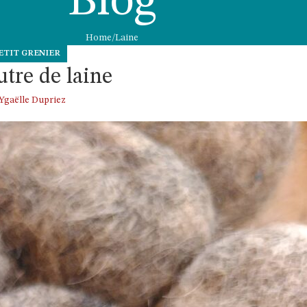
Blog
Home
Laine
ETIT GRENIER
utre de laine
Ygaëlle Dupriez