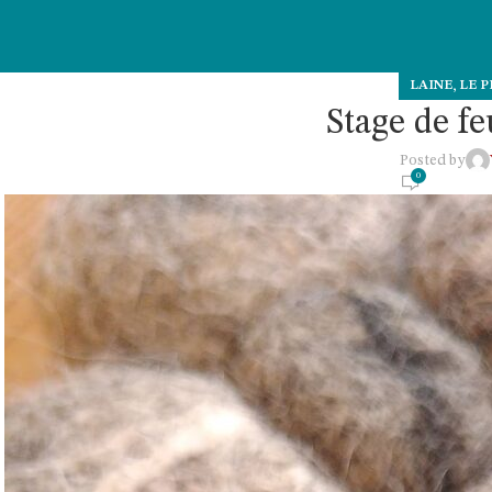
,
LAINE
LE P
Stage de fe
Posted by
0