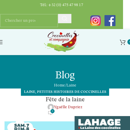
Tél.:
+32 (0) 475 47 98 17
Blog
Home
Laine
,
LAINE
PETITES HISTOIRES DE COCCINELLES
Fête de la laine
Ygaëlle Dupriez
0