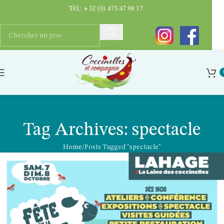
Tél.:
+32 (0) 475 47 98 17
Tag Archives: spectacle
Home
Posts Tagged "spectacle"