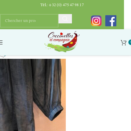
Tél.:
+32 (0) 475 47 98 17
blouse-coton-bio-naturelle
Ygaëlle Dupriez
0