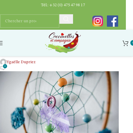
Tél.:
+32 (0) 475 47 98 17
Kit écolo de fabrication d’attrape
rêves
Ygaëlle Dupriez
0