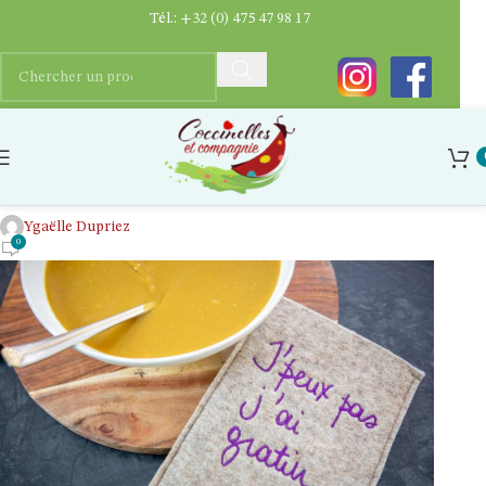
Tél.:
+32 (0) 475 47 98 17
Manique brodée en feutre de laine
locale et équitable
Ygaëlle Dupriez
0