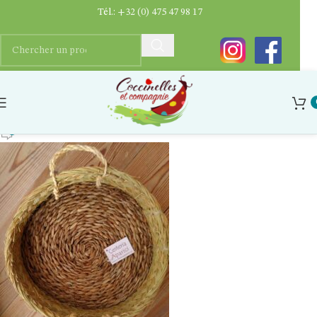
Tél.:
+32 (0) 475 47 98 17
panier
Ygaëlle Dupriez
0