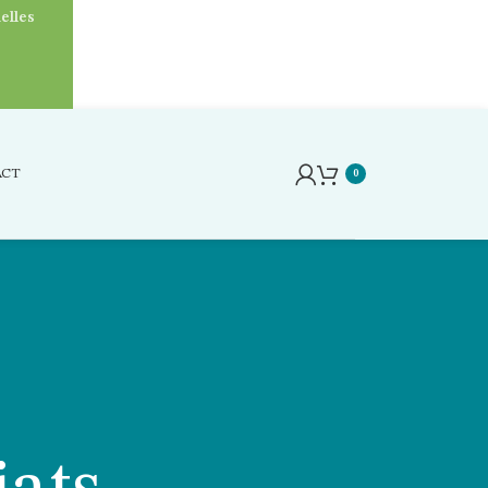
elles
ACT
0