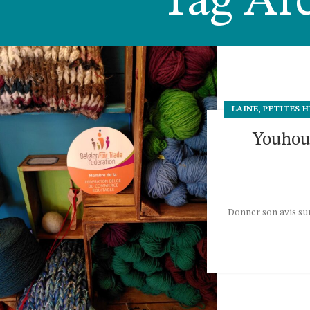
Tag Arc
,
LAINE
PETITES H
Youhou 
Donner son avis su