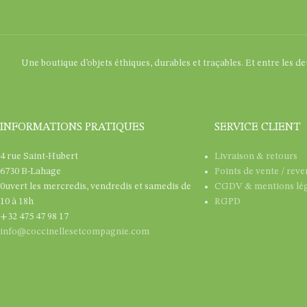
Une boutique d’objets éthiques, durables et traçables. Et entre les d
INFORMATIONS PRATIQUES
SERVICE CLIENT
4 rue Saint-Hubert
Livraison & retours
6730 B-Lahage
Points de vente / rev
0uvert les mercredis, vendredis et samedis de
CGDV & mentions lég
10 à 18h
RGPD
+32 475 47 98 17
info@coccinellesetcompagnie.com