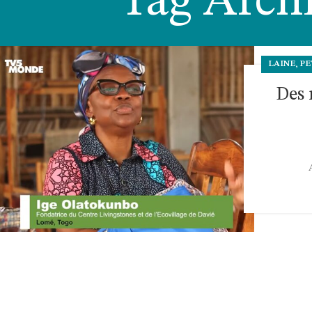
Tag Archi
,
LAINE
PE
Des 