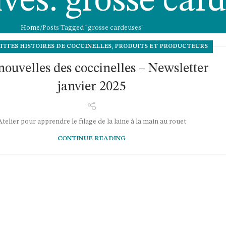
ves: grosse car
Home
Posts Tagged "grosse cardeuses"
,
TITES HISTOIRES DE COCCINELLES
PRODUITS ET PRODUCTEURS
nouvelles des coccinelles – Newsletter
janvier 2025
Atelier pour apprendre le filage de la laine à la main au rouet
CONTINUE READING