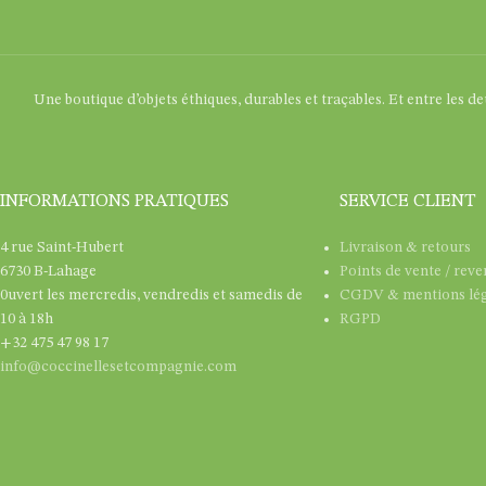
Une boutique d’objets éthiques, durables et traçables. Et entre les d
INFORMATIONS PRATIQUES
SERVICE CLIENT
4 rue Saint-Hubert
Livraison & retours
6730 B-Lahage
Points de vente / rev
0uvert les mercredis, vendredis et samedis de
CGDV & mentions lég
10 à 18h
RGPD
+32 475 47 98 17
info@coccinellesetcompagnie.com