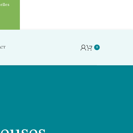
elles
ACT
0