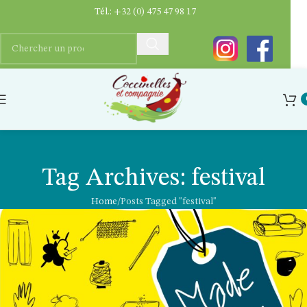
Tél.:
+32 (0) 475 47 98 17
Tag Archives: festival
Home
Posts Tagged "festival"