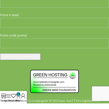
Votre e-mail
Votre code postal
0
Coccinelles et compagnie © 2024 par Axel Tries (
spixara.be
)
Shop
Sidebar
Wishlist
Cart
My account