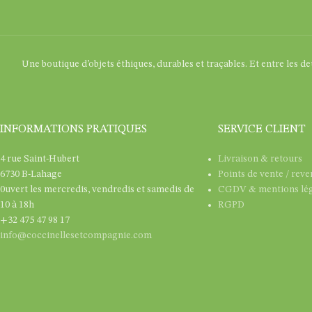
Une boutique d’objets éthiques, durables et traçables. Et entre les d
INFORMATIONS PRATIQUES
SERVICE CLIENT
4 rue Saint-Hubert
Livraison & retours
6730 B-Lahage
Points de vente / rev
0uvert les mercredis, vendredis et samedis de
CGDV & mentions lég
10 à 18h
RGPD
+32 475 47 98 17
info@coccinellesetcompagnie.com