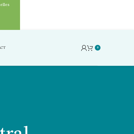
elles
ACT
0