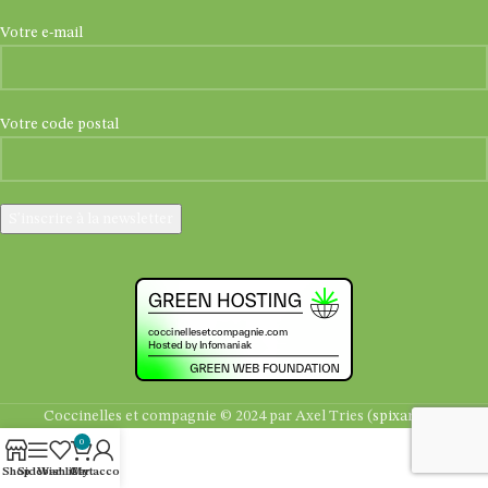
Votre e-mail
Votre code postal
Coccinelles et compagnie © 2024 par Axel Tries (
spixara.be
)
0
Shop
Sidebar
Wishlist
Cart
My account