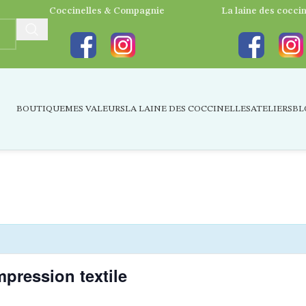
Coccinelles & Compagnie
La laine des coccin
BOUTIQUE
MES VALEURS
LA LAINE DES COCCINELLES
ATELIERS
BL
pression textile