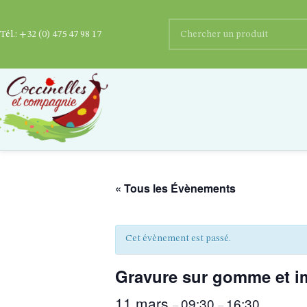
Tél.:
+32 (0) 475 47 98 17
« Tous les Évènements
Cet évènement est passé.
Gravure sur gomme et im
11 mars
09:30
16:30
–
–