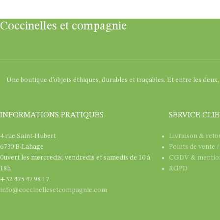
Coccinelles et compagnie
Une boutique d’objets éthiques, durables et traçables. Et entre les deux
INFORMATIONS PRATIQUES
SERVICE CLI
4 rue Saint-Hubert
Livraison & reto
6730 B-Lahage
Points de vente 
0uvert les mercredis, vendredis et samedis de 10 à
CGDV & mention
18h
RGPD
+32 475 47 98 17
info@coccinellesetcompagnie.com