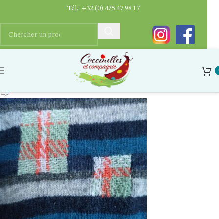
Tél.:
+32 (0) 475 47 98 17
Reprise-motif-twill-olivia-ferrand
Ygaëlle Dupriez
0