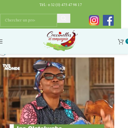
Tél.:
+32 (0) 475 47 98 17
Image2
Ygaëlle Dupriez
0