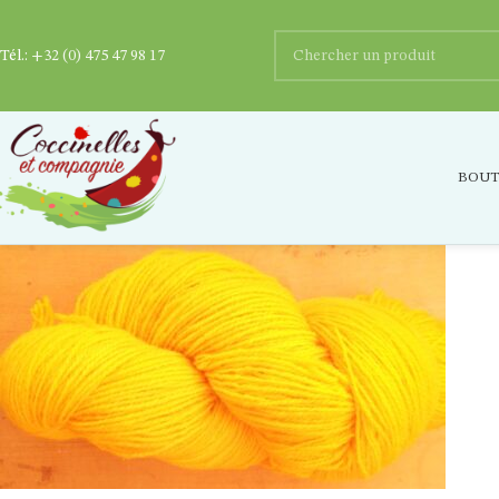
Tél.:
+32 (0) 475 47 98 17
fil-tricoter-local-fingering-jaune-soleil
BOUT
Posted by
Ygaëlle Dupriez
0