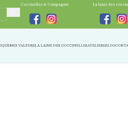
Coccinelles & Compagnie
La laine des coccin
-8
IQUE
MES VALEURS
LA LAINE DES COCCINELLES
ATELIERS
BLOG
CONT