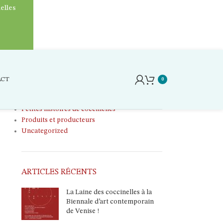
elles
CATÉGORIES
Ateliers
ACT
0
Laine
Le petit grenier
Petites histoires de coccinelles
Produits et producteurs
Uncategorized
ARTICLES RÉCENTS
La Laine des coccinelles à la
Biennale d’art contemporain
de Venise !