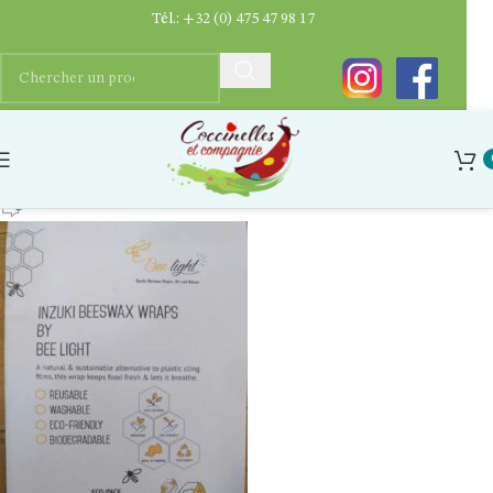
Tél.:
+32 (0) 475 47 98 17
trois-wrap-coton-cire-abeilles
Ygaëlle Dupriez
0