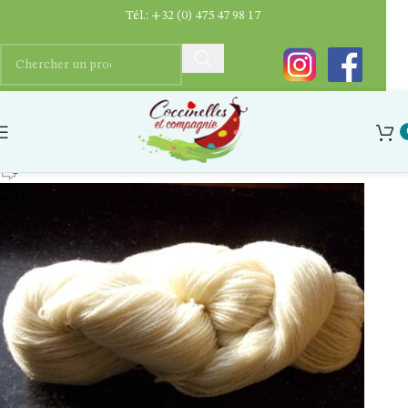
Tél.:
+32 (0) 475 47 98 17
echeveau-naturel-aiguilles-55-1
Ygaëlle Dupriez
0