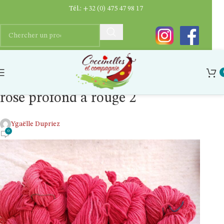
Tél.:
+32 (0) 475 47 98 17
Fil a tricoter laine locale bio teinture
ecologique la laine des coccinelles
rose profond a rouge 2
Ygaëlle Dupriez
0