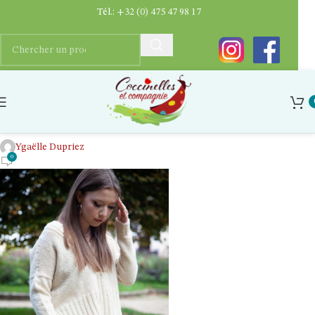
Tél.:
+32 (0) 475 47 98 17
Patron tricot Chilly morning sweater
de Christelle Nihoul
Ygaëlle Dupriez
0