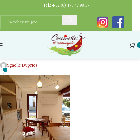
Tél.:
+32 (0) 475 47 98 17
Salle à louer tintigny coccinelles et
compagnie
Ygaëlle Dupriez
0