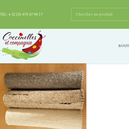
Tél.:
+32 (0) 475 47 98 17
20220120_154149
BOUT
Posted by
Ygaëlle Dupriez
0