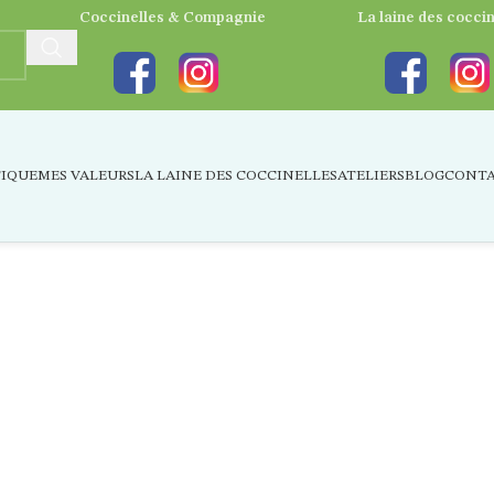
Coccinelles & Compagnie
La laine des coccin
IQUE
MES VALEURS
LA LAINE DES COCCINELLES
ATELIERS
BLOG
CONT