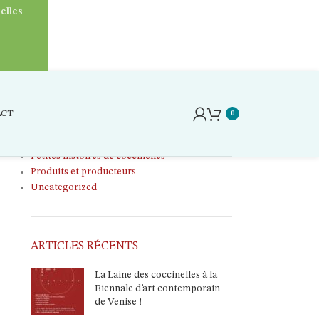
elles
CATÉGORIES
Ateliers
ACT
0
Laine
Le petit grenier
Petites histoires de coccinelles
Produits et producteurs
Uncategorized
ARTICLES RÉCENTS
La Laine des coccinelles à la
Biennale d’art contemporain
de Venise !