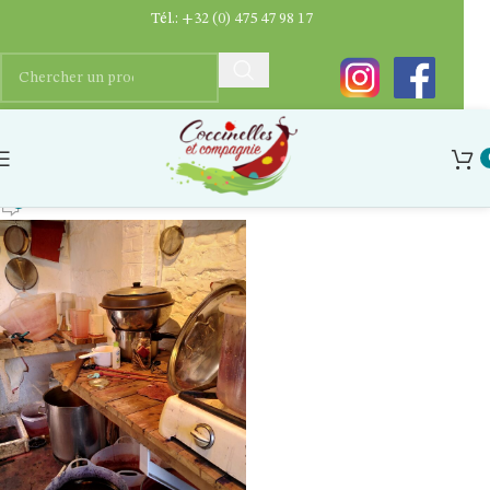
Tél.:
+32 (0) 475 47 98 17
IMG_20210408_154922
Ygaëlle Dupriez
0