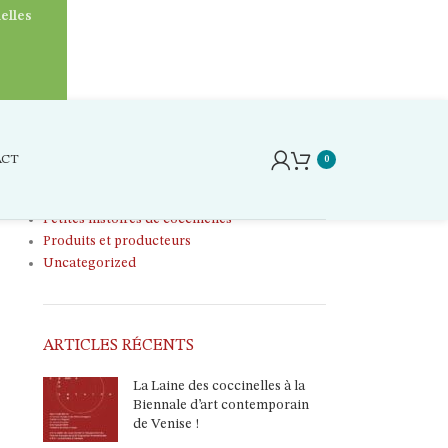
elles
CATÉGORIES
Ateliers
ACT
0
Laine
Le petit grenier
Petites histoires de coccinelles
Produits et producteurs
Uncategorized
ARTICLES RÉCENTS
La Laine des coccinelles à la
Biennale d’art contemporain
de Venise !