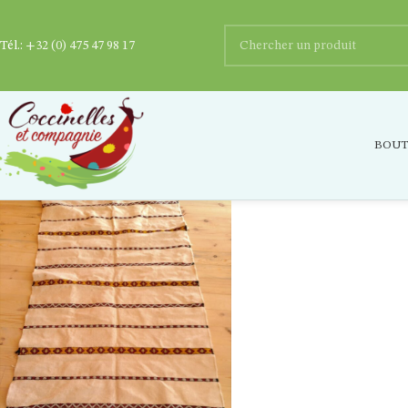
Tél.:
+32 (0) 475 47 98 17
Tapistoutfinrecadre1
BOUT
Posted by
Ygaëlle Dupriez
0