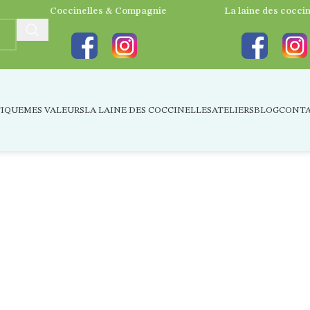
Coccinelles & Compagnie
La laine des coccin
IQUE
MES VALEURS
LA LAINE DES COCCINELLES
ATELIERS
BLOG
CONT