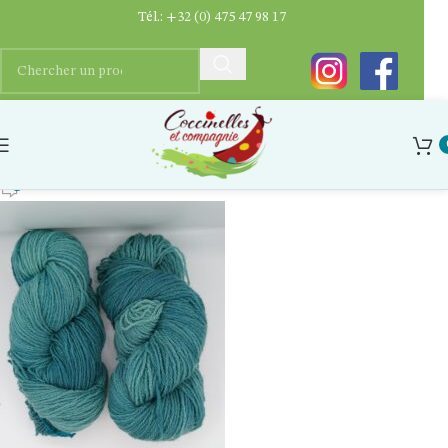
Tél.:
+32 (0) 475 47 98 17
20250930_174402
Ygaëlle Dupriez
0