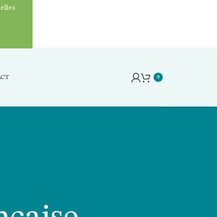
elles
ACT
0