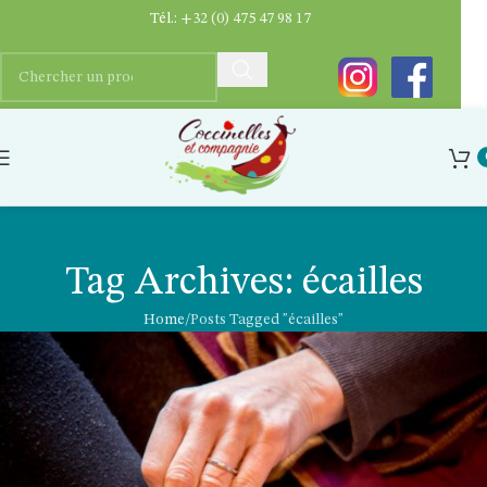
Tél.:
+32 (0) 475 47 98 17
Tag Archives: écailles
Home
Posts Tagged "écailles"