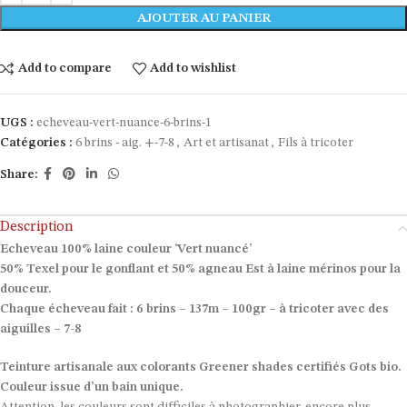
AJOUTER AU PANIER
Add to compare
Add to wishlist
UGS :
echeveau-vert-nuance-6-brins-1
Catégories :
6 brins - aig. +-7-8
,
Art et artisanat
,
Fils à tricoter
Share:
Description
Echeveau 100% laine couleur ‘Vert nuancé’
50% Texel pour le gonflant et 50% agneau Est à laine mérinos pour la
douceur.
Chaque écheveau fait : 6 brins – 137m – 100gr – à tricoter avec des
aiguilles – 7-8
Teinture artisanale aux colorants Greener shades certifiés Gots bio.
Couleur issue d’un bain unique.
Attention, les couleurs sont difficiles à photographier, encore plus