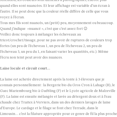
quand elles sont nuancées. Et leur affichage est variable d’un écran à
l’autre. Il se peut donc que la couleur réelle diffère de celle que vous
voyez à l’écran.
Tous mes fils sont nuancés, un (petit) peu, moyennement ou beaucoup.
Quand j’indique »nuancé », c’est que c’est assez fort 😉
Veillez donc toujours à mélanger les écheveaux au
tricot/crochet/tissage, pour ne pas avoir de ruptures de couleurs trop
fortes (un peu de l’écheveau 1, un peu de l’écheveau 2, un peu de
l’écheveau 3, un peu du 1, en faisant varier les quantités, etc.). Même
l’écru non teint peut avoir des nuances.
Laine locale et circuit court…
La laine est achetée directement après la tonte à 3 éleveurs que je
connais personnellement : la Bergerie bio du Gros Cron à Lahage (B), le
Gaec Mariembourg bio à Guébling (F) et le Lycée agricole de Malzeville
(F). La laine est ensuite mélangée et lavée au détergent doux et à l’eau
chaude chez Traitex à Verviers, dans un des derniers lavages de laine
d’Europe. Le cardage et le filage se font chez Terrade, dans le
Limousin… c’est la filature appropriée pour ce genre de fil la plus proche