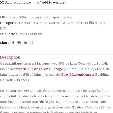
Add to compare
Add to wishlist
UGS :
tissu-100-laine-rase-couleur-potimarron
Catégories :
Art et artisanat
,
Feutres, tissus, matières et fibres
,
Kits
DIY
Étiquette :
Feutres et tissus
Share:
Description
Ce magnifique tissu est fabriqué avec 50% de laine Texel et/ou Suffolk
bio de la
bergerie du Gros cron à Lahage
(Gaume – Belgique) et 50% de
laine d’agneau d’Est à laine mérinos du
Gaec Mariembourg
à Guebling
(Moselle – France).
Les toisons ont été choisies directement à la tonte ou juste après. Pour
ce produit, la laine a été achetée aux éleveurs entre 3 et 6 fois le prix du
marché, pour tenter une filière plus équitable avec eux. La laine a été
lavée à l’eau chaude et au détergent doux chez Traitex à Verviers (B). Le