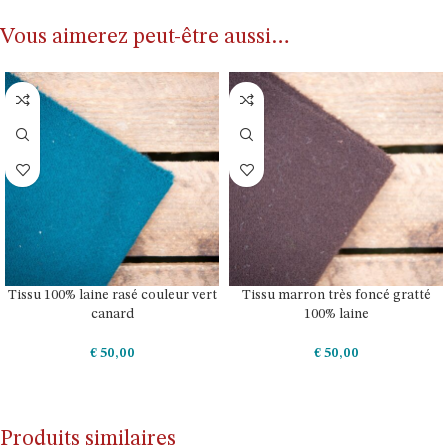
Vous aimerez peut-être aussi…
Tissu 100% laine rasé couleur vert
Tissu marron très foncé gratté
canard
100% laine
€
50,00
€
50,00
AJOUTER AU PANIER
AJOUTER AU PANIER
Produits similaires