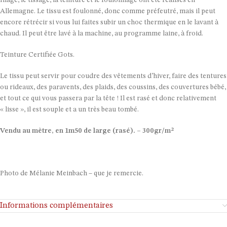
filage, le tissage, la teinture et le foulonnage ont été réalisés en
Allemagne. Le tissu est foulonné, donc comme préfeutré, mais il peut
encore rétrécir si vous lui faites subir un choc thermique en le lavant à
chaud. Il peut être lavé à la machine, au programme laine, à froid.
Teinture Certifiée Gots.
Le tissu peut servir pour coudre des vêtements d’hiver, faire des tentures
ou rideaux, des paravents, des plaids, des coussins, des couvertures bébé,
et tout ce qui vous passera par la tête ! Il est rasé et donc relativement
« lisse », il est souple et a un très beau tombé.
Vendu au mètre, en 1m50 de large (rasé). – 300gr/m²
Photo de Mélanie Meinbach – que je remercie.
Informations complémentaires