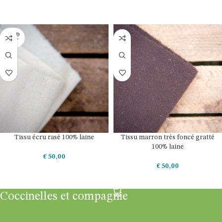
AJOUTER AU PANIER
LIRE LA SUITE
SOLD
OUT
Tissu écru rasé 100% laine
Tissu marron très foncé gratté
100% laine
€
50,00
€
50,00
LIRE LA SUITE
AJOUTER AU PANIER
Coccinelles et compagnie