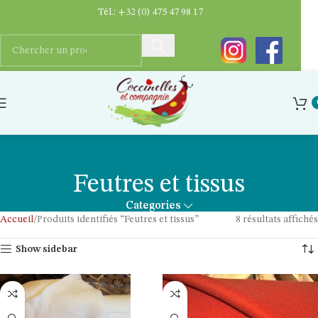
Tél.:
+32 (0) 475 47 98 17
Feutres et tissus
Categories
Accueil
Produits identifiés “Feutres et tissus”
8 résultats affichés
Show sidebar