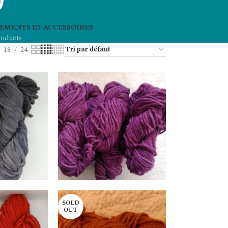
0
EMENTS ET ACCESSOIRES
roducts
18
24
SOLD
OUT