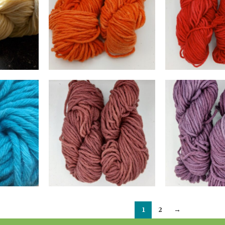
1
2
→