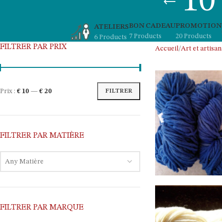
10 
BON CADEAU
PROMOTION
ATELIERS
7 Products
20 Products
6 Products
FILTRER PAR PRIX
Accueil
Art et artisan
Prix :
€ 10
—
€ 20
FILTRER
FILTRER PAR MATIÈRE
Any Matière
FILTRER PAR MARQUE