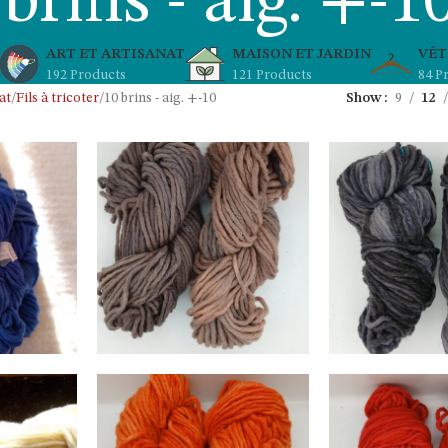
brins - aig. +-1
ART ET ARTISANAT
MAISON ET JARDIN
VÊT
192 Products
121 Products
84 P
at
Fils à tricoter
10 brins - aig. +-10
Show
9
12