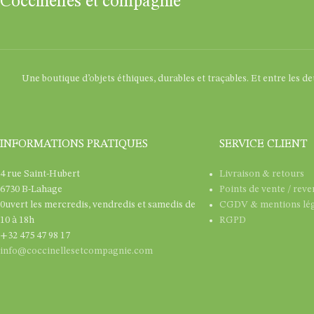
Coccinelles et compagnie
Une boutique d’objets éthiques, durables et traçables. Et entre les d
INFORMATIONS PRATIQUES
SERVICE CLIENT
4 rue Saint-Hubert
Livraison & retours
6730 B-Lahage
Points de vente / rev
0uvert les mercredis, vendredis et samedis de
CGDV & mentions lég
10 à 18h
RGPD
+32 475 47 98 17
info@coccinellesetcompagnie.com