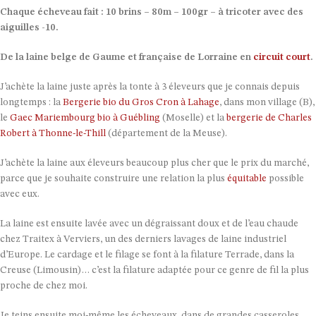
Chaque écheveau fait : 10 brins – 80m – 100gr – à tricoter avec des
aiguilles -10.
De la laine belge de Gaume et française de Lorraine en
circuit court
.
J’achète la laine juste après la tonte à 3 éleveurs que je connais depuis
longtemps : la
Bergerie bio du Gros Cron à Lahage
, dans mon village (B),
le
Gaec Mariembourg bio à Guébling
(Moselle) et la
bergerie de Charles
Robert à Thonne-le-Thill
(département de la Meuse).
J’achète la laine aux éleveurs beaucoup plus cher que le prix du marché,
parce que je souhaite construire une relation la plus
équitable
possible
avec eux.
La laine est ensuite lavée avec un dégraissant doux et de l’eau chaude
chez Traitex à Verviers, un des derniers lavages de laine industriel
d’Europe. Le cardage et le filage se font à la filature Terrade, dans la
Creuse (Limousin)… c’est la filature adaptée pour ce genre de fil la plus
proche de chez moi.
Je teins ensuite moi-même les écheveaux, dans de grandes casseroles,