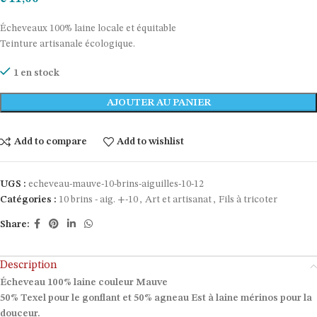
Écheveaux 100% laine locale et équitable
Teinture artisanale écologique.
1 en stock
AJOUTER AU PANIER
Add to compare
Add to wishlist
UGS :
echeveau-mauve-10-brins-aiguilles-10-12
Catégories :
10 brins - aig. +-10
,
Art et artisanat
,
Fils à tricoter
Share:
Description
Écheveau 100% laine couleur Mauve
50% Texel pour le gonflant et 50% agneau Est à laine mérinos pour la
douceur.