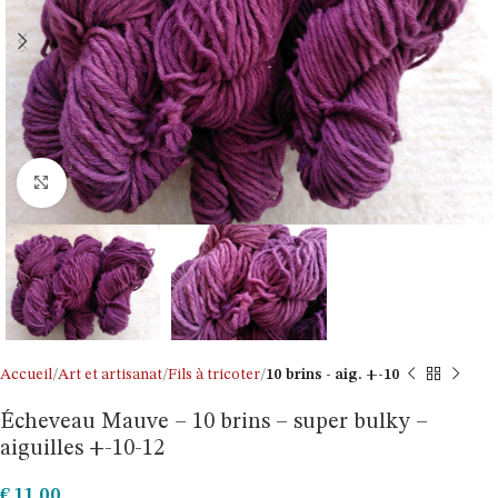
Click to enlarge
Accueil
Art et artisanat
Fils à tricoter
10 brins - aig. +-10
Écheveau Mauve – 10 brins – super bulky –
aiguilles +-10-12
€
11,00