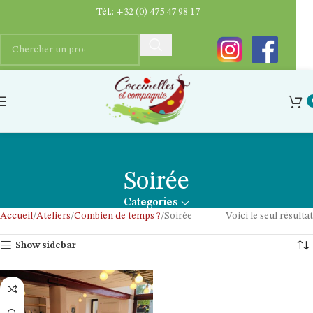
Tél.:
+32 (0) 475 47 98 17
Soirée
Categories
Accueil
Ateliers
Combien de temps ?
Soirée
Voici le seul résultat
Show sidebar