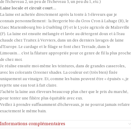
de l’écheveau 2, un peu de l’écheveau 3, un peu du 1, etc.)
Laine locale et circuit court…
La laine est achetée directement après la tonte à 3 éleveurs que je
connais personnellement : la Bergerie bio du Gros Cron à Lahage (B), le
Gaec Mariembourg bio à Guébling (F) et le Lycée agricole de Malzeville
(F). La laine est ensuite mélangée et lavée au détergent doux et à l’eau
chaude chez Traitex à Verviers, dans un des derniers lavages de laine
d’Europe. Le cardage et le filage se font chez Terrade, dans le
Limousin… c’est la filature appropriée pour ce genre de fil la plus proche
de chez moi.
Je réalise ensuite moi-même les teintures, dans de grandes casseroles,
avec les colorants Greener shades. La couleur est (très bien) fixée
uniquement au vinaigre. Et, comme les bains peuvent être « épuisés », je
rejette une eau tout à fait claire.
J’achète la laine aux éleveurs beaucoup plus cher que le prix du marché,
pour tenter une filière plus équitable avec eux.
Veillez à prendre suffisamment d’écheveaux, je ne pourrai jamais refaire
exactement le même bain.
Informations complémentaires