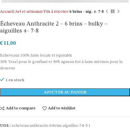
Accueil
Art et artisanat
Fils à tricoter
6 brins - aig. +-7-8
Écheveau Anthracite 2 – 6 brins – bulky –
aiguilles +- 7-8
€
11,00
Echeveaux 100% laine locale et équitable
50% Texel pour le gonflant et 50% agneau Est à laine mérinos pour la
douceur.
1 en stock
AJOUTER AU PANIER
Add to compare
Add to wishlist
UGS :
echeveau-anthracite-6-brins-aiguilles-7-8-5-1