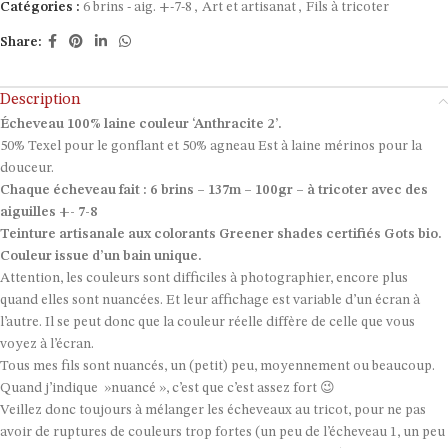
Catégories :
6 brins - aig. +-7-8
,
Art et artisanat
,
Fils à tricoter
Share:
Description
Écheveau 100% laine couleur ‘Anthracite 2’.
50% Texel pour le gonflant et 50% agneau Est à laine mérinos pour la
douceur.
Chaque écheveau fait : 6 brins – 137m – 100gr – à tricoter avec des
aiguilles +- 7-8
Teinture artisanale aux colorants Greener shades certifiés Gots bio.
Couleur issue d’un bain unique.
Attention, les couleurs sont difficiles à photographier, encore plus
quand elles sont nuancées. Et leur affichage est variable d’un écran à
l’autre. Il se peut donc que la couleur réelle diffère de celle que vous
voyez à l’écran.
Tous mes fils sont nuancés, un (petit) peu, moyennement ou beaucoup.
Quand j’indique »nuancé », c’est que c’est assez fort 😉
Veillez donc toujours à mélanger les écheveaux au tricot, pour ne pas
avoir de ruptures de couleurs trop fortes (un peu de l’écheveau 1, un peu