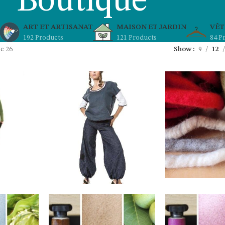
Boutique
ART ET ARTISANAT
MAISON ET JARDIN
VÊT
192 Products
121 Products
84 P
e 26
Show
9
12