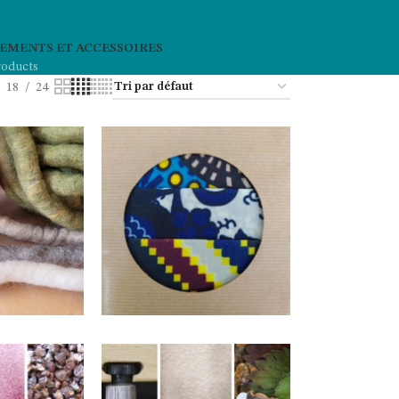
EMENTS ET ACCESSOIRES
roducts
18
24