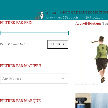
BON CADEAU
PROMOTION
ATELIERS
7 Products
20 Products
6 Products
FILTRER PAR PRIX
Accueil
Boutique
Pag
Prix :
€ 0
—
€ 620
FILTRER
FILTRER PAR MATIÈRE
Any Matière
FILTRER PAR MARQUE