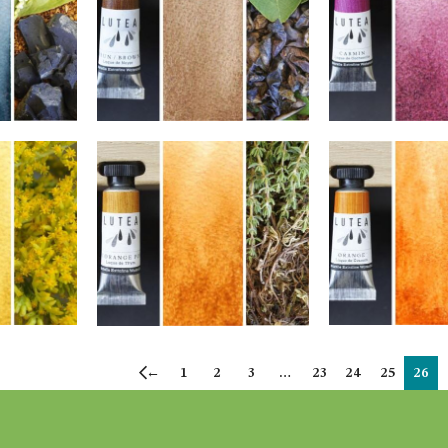
←
1
2
3
…
23
24
25
26