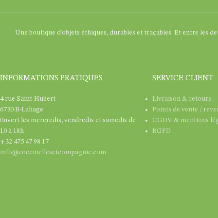
Une boutique d’objets éthiques, durables et traçables. Et entre les d
INFORMATIONS PRATIQUES
SERVICE CLIENT
4 rue Saint-Hubert
Livraison & retours
6730 B-Lahage
Points de vente / rev
0uvert les mercredis, vendredis et samedis de
CGDV & mentions lég
10 à 18h
RGPD
+32 475 47 98 17
info@coccinellesetcompagnie.com