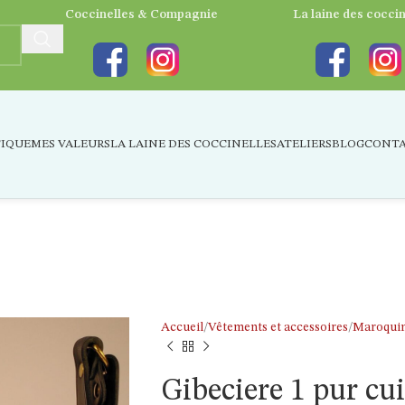
Coccinelles & Compagnie
La laine des coccin
IQUE
MES VALEURS
LA LAINE DES COCCINELLES
ATELIERS
BLOG
CONT
Accueil
Vêtements et accessoires
Maroquin
Gibeciere 1 pur cui