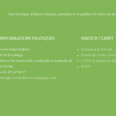
Une boutique d’objets éthiques, durables et traçables. Et entre les d
INFORMATIONS PRATIQUES
SERVICE CLIENT
4 rue Saint-Hubert
Livraison & retours
6730 B-Lahage
Points de vente / rev
0uvert les mercredis, vendredis et samedis de
CGDV & mentions lég
10 à 18h
RGPD
+32 475 47 98 17
info@coccinellesetcompagnie.com