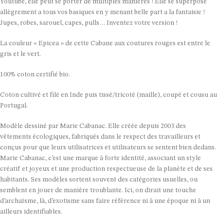
Youtube, elle peut se porter de multiples manières ! Elle se superpose
allègrement a tous vos basiques en y menant belle part a la fantaisie !
Jupes, robes, sarouel, capes, pulls… Inventez votre version !
La couleur « Epicea » de cette Cabane aux coutures rouges est entre le
gris et le vert.
100% coton certifié bio.
Coton cultivé et filé en Inde puis tissé/tricoté (maille), coupé et cousu au
Portugal.
Modèle dessiné par Marie Cabanac. Elle créée depuis 2003 des
vêtements écologiques, fabriqués dans le respect des travailleurs et
conçus pour que leurs utilisatrices et utilisateurs se sentent bien dedans.
Marie Cabanac, c’est une marque à forte identité, associant un style
créatif et joyeux et une production respectueuse de la planète et de ses
habitants. Ses modèles sortent souvent des catégories usuelles, ou
semblent en jouer de manière troublante. Ici, on dirait une touche
d’archaïsme, là, d’exotisme sans faire référence ni à une époque ni à un
ailleurs identifiables.