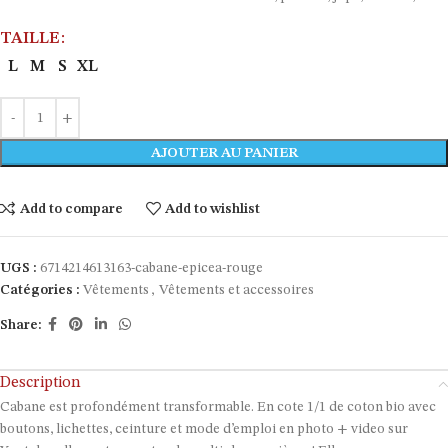
TAILLE
L
M
S
XL
AJOUTER AU PANIER
Add to compare
Add to wishlist
UGS :
6714214613163-cabane-epicea-rouge
Catégories :
Vêtements
,
Vêtements et accessoires
Share:
Description
Cabane est profondément transformable. En cote 1/1 de coton bio avec
boutons, lichettes, ceinture et mode d’emploi en photo + video sur