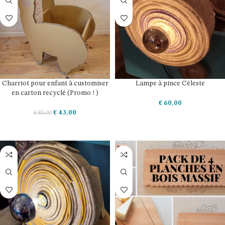
Charriot pour enfant à customiser
Lampe à pince Céleste
en carton recyclé (Promo ! )
€
60,00
€
43,00
€
85,00
AJOUTER AU PANIER
AJOUTER AU PANIER