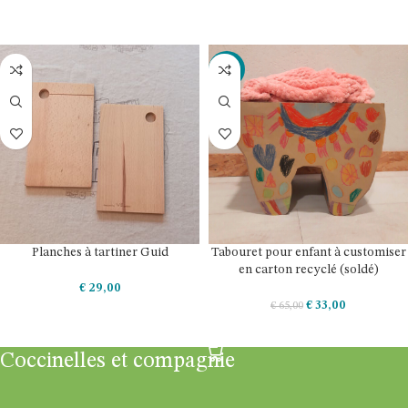
AJOUTER AU PANIER
AJOUTER AU PANIER
-49%
Planches à tartiner Guid
Tabouret pour enfant à customiser
en carton recyclé (soldé)
€
29,00
€
33,00
€
65,00
AJOUTER AU PANIER
AJOUTER AU PANIER
Coccinelles et compagnie