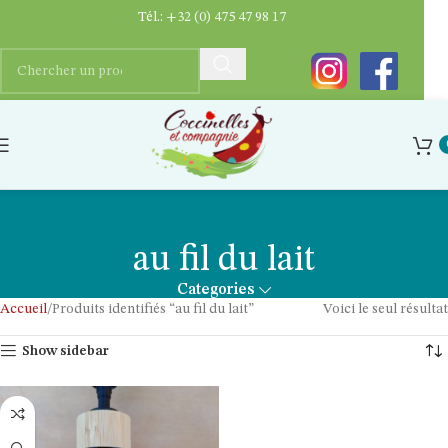
Tél.:
+32 (0) 475 47 98 17
au fil du lait
Categories
Accueil
Produits identifiés “au fil du lait”
Voici le seul résultat
Show sidebar