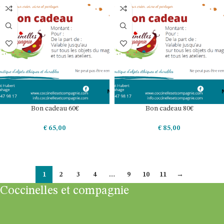
Bon cadeau 60€
Bon cadeau 80€
€
65,00
€
85,00
AJOUTER AU PANIER
AJOUTER AU PANIER
1
2
3
4
…
9
10
11
→
Coccinelles et compagnie