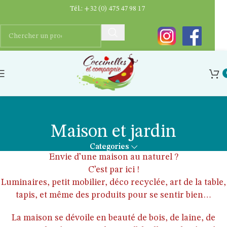
Tél.:
+32 (0) 475 47 98 17
Maison et jardin
Categories
Envie d’une maison au naturel ?
C’est par ici !
Luminaires, petit mobilier, déco recyclée, art de la table,
tapis, et même des produits pour se sentir bien…
La maison se dévoile en beauté de bois, de laine, de