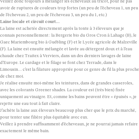
Veillez donc toujours à mélanger les écheveaux au tricot, pour ne pas
avoir de ruptures de couleurs trop fortes (un peu de l’écheveau 1, un peu
de l’écheveau 2, un peu de l’écheveau 3, un peu du 1, etc.)
Laine locale et circuit court…
La laine est achetée directement après la tonte à 3 éleveurs que je
connais personnellement : la Bergerie bio du Gros Cron à Lahage (B), le
Gaec Mariembourg bio à Guébling (F) et le Lycée agricole de Malzeville
(F). La laine est ensuite mélangée et lavée au détergent doux et à l’eau
chaude chez Traitex à Verviers, dans un des derniers lavages de laine
d’Europe. Le cardage et le filage se font chez Terrade, dans le
Limousin… c’est la filature appropriée pour ce genre de fil la plus proche
de chez moi.
Je réalise ensuite moi-même les teintures, dans de grandes casseroles,
avec les colorants Greener shades. La couleur est (très bien) fixée
uniquement au vinaigre. Et, comme les bains peuvent être « épuisés », je
rejette une eau tout à fait claire.
J’achète la laine aux éleveurs beaucoup plus cher que le prix du marché,
pour tenter une filière plus équitable avec eux.
Veillez à prendre suffisamment d’écheveaux, je ne pourrai jamais refaire
exactement le même bain.