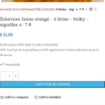
Accueil
Art et artisanat
Fils à tricoter
6 brins - aig. +-7-8
Écheveau Jaune orangé – 6 brins – bulky –
aiguilles +- 7-8
€
11,00
Echeveaux 100% laine locale et équitable
50% Texel pour le gonflant et 50% agneau Est à laine mérinos pour la
douceur.
5 en stock
AJOUTER AU PANIER
Add to compare
Add to wishlist