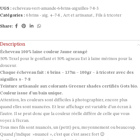
UGS :
echeveau-vert-amande-6-brins-aiguilles-7-8-3
Catégories :
6 brins - aig. +-7-8
,
Art et artisanat
,
Fils à tricoter
Share:
Description
Écheveau 100% laine couleur Jaune orangé
50% Texel pour le gonflant et 50% agneau Est à laine mérinos pour la
douceur.
Chaque écheveau fait : 6 brins – 137m – 100gr – à tricoter avec des
aiguilles +- 7-8
Teinture artisanale aux colorants Greener shades certifiés Gots bio.
Couleur issue d’un bain unique.
Attention, les couleurs sont difficiles à photographier, encore plus
quand elles sont nuancées. Et leur affichage est variable d’un écran à
l’autre. Il se peut donc que la couleur réelle diffère de celle que vous
voyez à l’écran.
Tous mes fils sont nuancés, un (petit) peu, moyennement ou beaucoup.
Quand j’indique »nuancé », c’est que c’est assez fort 😉