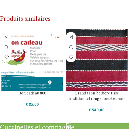
AJOUTER AU PANIER
Produits similaires
Bon cadeau 80€
Grand tapis berbère tissé
traditionnel rouge foncé et noir
€
85,00
€
540,00
AJOUTER AU PANIER
AJOUTER AU PANIER
Coccinelles et compagnie