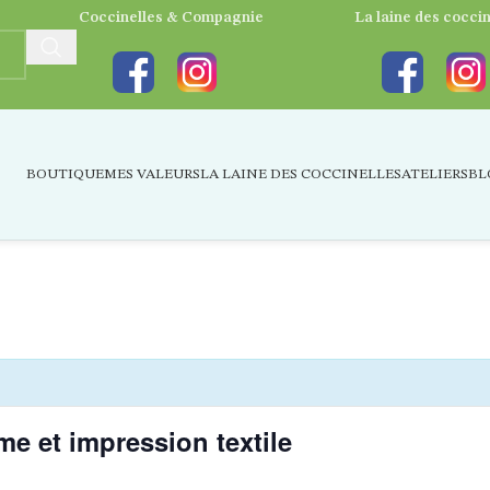
Coccinelles & Compagnie
La laine des coccin
BOUTIQUE
MES VALEURS
LA LAINE DES COCCINELLES
ATELIERS
BL
e et impression textile